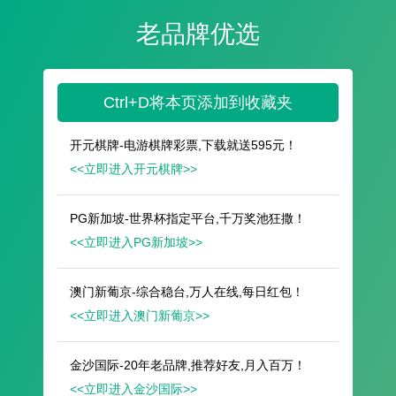
遥想公瑾当年，小乔初嫁了，雄姿英发。
羽扇纶巾，谈笑间，樯橹灰飞烟灭。
故国神游，多情应笑我，早生华发。
人生如梦，一尊还酹江月。